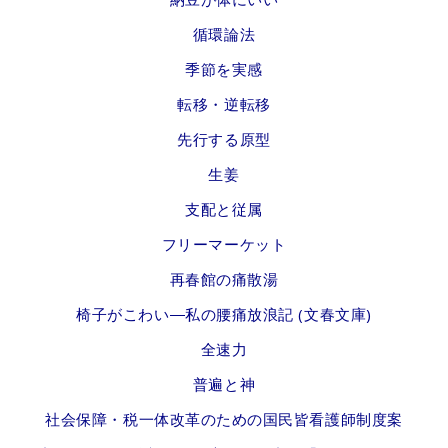
循環論法
季節を実感
転移・逆転移
先行する原型
生姜
支配と従属
フリーマーケット
再春館の痛散湯
椅子がこわい―私の腰痛放浪記 (文春文庫)
全速力
普遍と神
社会保障・税一体改革のための国民皆看護師制度案