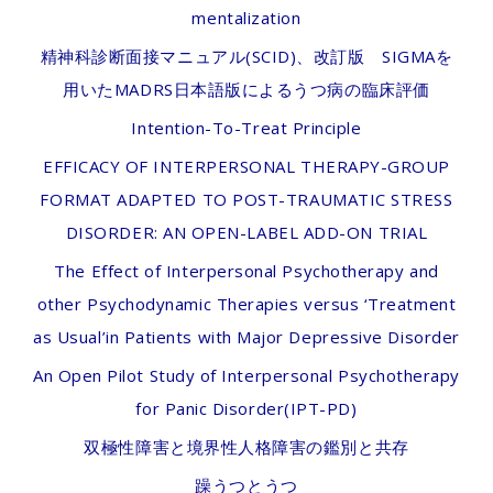
mentalization
精神科診断面接マニュアル(SCID)、改訂版 SIGMAを
用いたMADRS日本語版によるうつ病の臨床評価
Intention-To-Treat Principle
EFFICACY OF INTERPERSONAL THERAPY-GROUP
FORMAT ADAPTED TO POST-TRAUMATIC STRESS
DISORDER: AN OPEN-LABEL ADD-ON TRIAL
The Effect of Interpersonal Psychotherapy and
other Psychodynamic Therapies versus ‘Treatment
as Usual’in Patients with Major Depressive Disorder
An Open Pilot Study of Interpersonal Psychotherapy
for Panic Disorder(IPT-PD)
双極性障害と境界性人格障害の鑑別と共存
躁うつとうつ