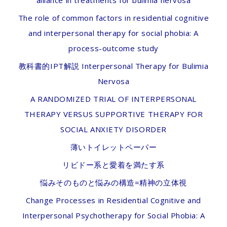
alliance in treatments for bulimia nervosa
The role of common factors in residential cognitive
and interpersonal therapy for social phobia: A
process-outcome study
教科書的IPT解説 Interpersonal Therapy for Bulimia
Nervosa
A RANDOMIZED TRIAL OF INTERPERSONAL
THERAPY VERSUS SUPPORTIVE THERAPY FOR
SOCIAL ANXIETY DISORDER
薄いトイレットペーパー
リビドー系と愛着を満たす系
悩みそのものと悩みの構造=精神の立体視
Change Processes in Residential Cognitive and
Interpersonal Psychotherapy for Social Phobia: A