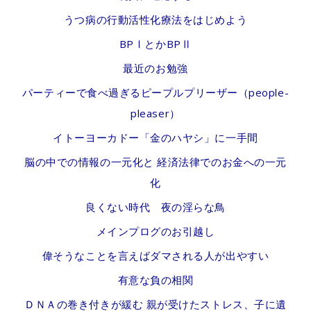
うつ病の行動活性化療法をはじめよう
BPⅠとかBPⅡ
最近のお勉強
パーティーで食べ過ぎるピープルプリーザー（people-
pleaser）
イトーヨーカドー「金のハヤシ」に一手間
脳の中での情報の一元化と 経済法律でのお金への一元
化
良くない時代 夜の淫らな鳥
メインプログのお引越し
偉そうなことを言えばダマされる人が出やすい
有意な負の相関
ＤＮＡの巻き付きが緩む 親が受けたストレス、子に遺