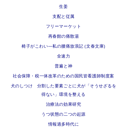
生姜
支配と従属
フリーマーケット
再春館の痛散湯
椅子がこわい―私の腰痛放浪記 (文春文庫)
全速力
普遍と神
社会保障・税一体改革のための国民皆看護師制度案
犬のしつけ 分割した要素ごとに犬が「そうせざるを
得ない」環境を整える
治療法の効果研究
うつ状態の二つの起源
情報過多時代に