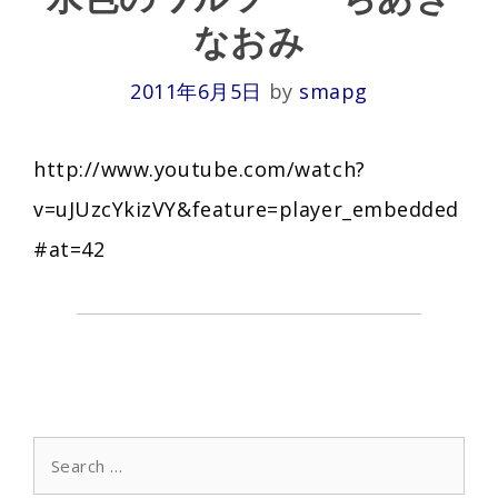
なおみ
2011年6月5日
by
smapg
http://www.youtube.com/watch?
v=uJUzcYkizVY&feature=player_embedded
#at=42
Search
for: