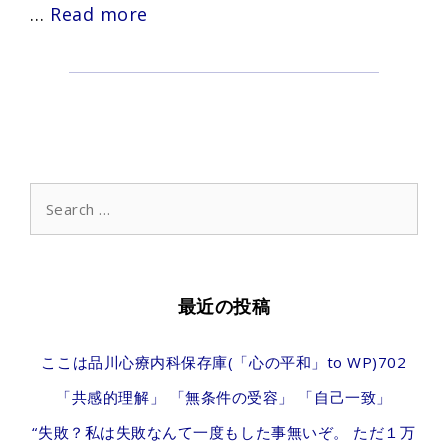
The
…
Read more
role
of
common
factors
in
Search
for:
residential
cognitive
and
最近の投稿
interpersonal
ここは品川心療内科保存庫(「心の平和」to WP)702
therapy
「共感的理解」 「無条件の受容」 「自己一致」
for
“失敗？私は失敗なんて一度もした事無いぞ。 ただ１万
social