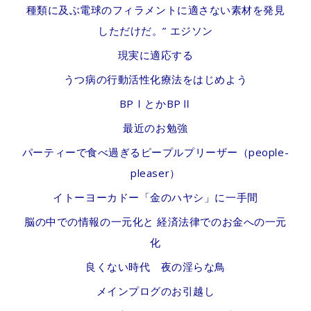
種類に及ぶ電球のフィラメントに適さない素材を発見
phobia:
しただけだ。” エジソン
A
現実に適応する
process-
うつ病の行動活性化療法をはじめよう
outcome
BPⅠとかBPⅡ
study
最近のお勉強
パーティーで食べ過ぎるピープルプリーザー（people-
pleaser）
イトーヨーカドー「金のハヤシ」に一手間
脳の中での情報の一元化と 経済法律でのお金への一元
化
良くない時代 夜の淫らな鳥
メインプログのお引越し