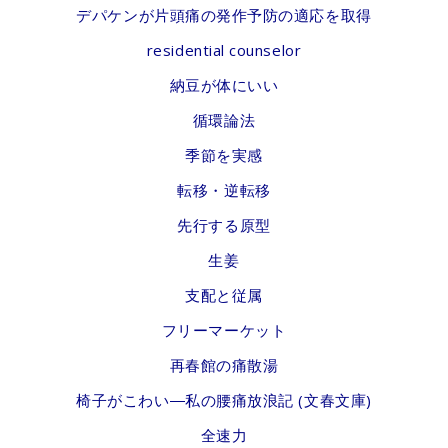
デパケンが片頭痛の発作予防の適応を取得
residential counselor
納豆が体にいい
循環論法
季節を実感
転移・逆転移
先行する原型
生姜
支配と従属
フリーマーケット
再春館の痛散湯
椅子がこわい―私の腰痛放浪記 (文春文庫)
全速力