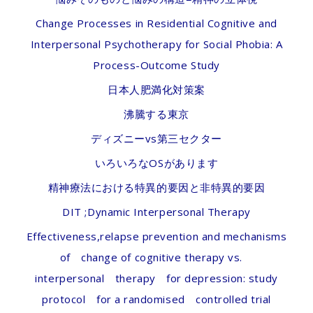
Change Processes in Residential Cognitive and
Interpersonal Psychotherapy for Social Phobia: A
Process-Outcome Study
日本人肥満化対策案
沸騰する東京
ディズニーvs第三セクター
いろいろなOSがあります
精神療法における特異的要因と非特異的要因
DIT ;Dynamic Interpersonal Therapy
Effectiveness,relapse prevention and mechanisms
of change of cognitive therapy vs.
interpersonal therapy for depression: study
protocol for a randomised controlled trial