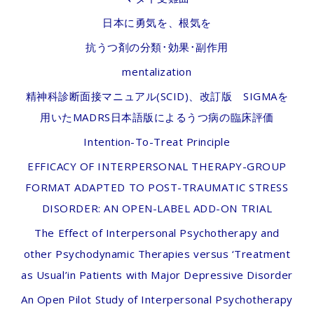
日本に勇気を、根気を
抗うつ剤の分類･効果･副作用
mentalization
精神科診断面接マニュアル(SCID)、改訂版 SIGMAを
用いたMADRS日本語版によるうつ病の臨床評価
Intention-To-Treat Principle
EFFICACY OF INTERPERSONAL THERAPY-GROUP
FORMAT ADAPTED TO POST-TRAUMATIC STRESS
DISORDER: AN OPEN-LABEL ADD-ON TRIAL
The Effect of Interpersonal Psychotherapy and
other Psychodynamic Therapies versus ‘Treatment
as Usual’in Patients with Major Depressive Disorder
An Open Pilot Study of Interpersonal Psychotherapy