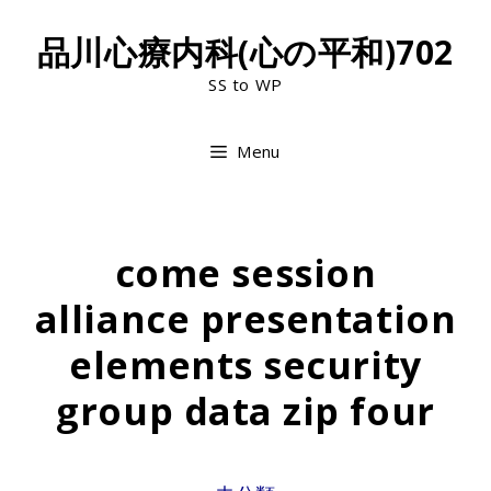
Skip
品川心療内科(心の平和)702
to
SS to WP
content
Menu
come session
alliance presentation
elements security
group data zip four
CATEGORIES