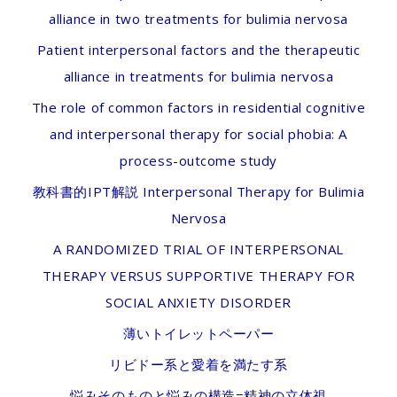
alliance in two treatments for bulimia nervosa
Patient interpersonal factors and the therapeutic
alliance in treatments for bulimia nervosa
The role of common factors in residential cognitive
and interpersonal therapy for social phobia: A
process-outcome study
教科書的IPT解説 Interpersonal Therapy for Bulimia
Nervosa
A RANDOMIZED TRIAL OF INTERPERSONAL
THERAPY VERSUS SUPPORTIVE THERAPY FOR
SOCIAL ANXIETY DISORDER
薄いトイレットペーパー
リビドー系と愛着を満たす系
悩みそのものと悩みの構造=精神の立体視