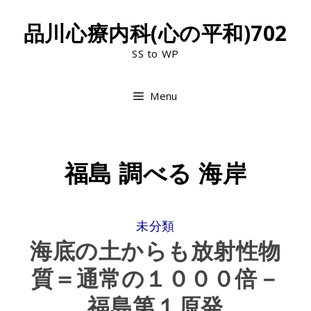
Skip
品川心療内科(心の平和)702
to
SS to WP
content
Menu
福島 調べる 海岸
CATEGORIES
未分類
海底の土からも放射性物
質＝通常の１０００倍－
福島第１原発