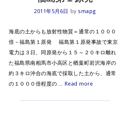
2011年5月6日
by
smapg
海底の土からも放射性物質＝通常の１０００
倍－福島第１原発 福島第１原発事故で東京
電力は３日、同原発から１５～２０キロ離れ
た福島県南相馬市小高区と楢葉町岩沢海岸の
約３キロ沖合の海底で採取した土から、通常
海
の１０００倍程度の …
Read more
底
の
土
か