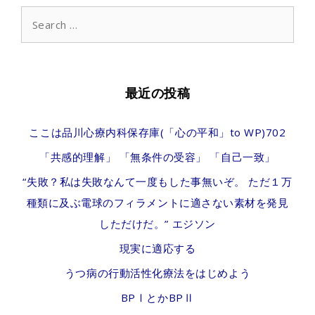
ら
Search
for:
も
放
射
最近の投稿
性
ここは品川心療内科保存庫(「心の平和」to WP)702
物
「共感的理解」 「無条件の受容」 「自己一致」
質
“失敗？私は失敗なんて一度もした事無いぞ。 ただ１万
＝
種類に及ぶ電球のフィラメントに適さない素材を発見
通
しただけだ。” エジソン
常
現実に適応する
の
うつ病の行動活性化療法をはじめよう
１
BPⅠとかBPⅡ