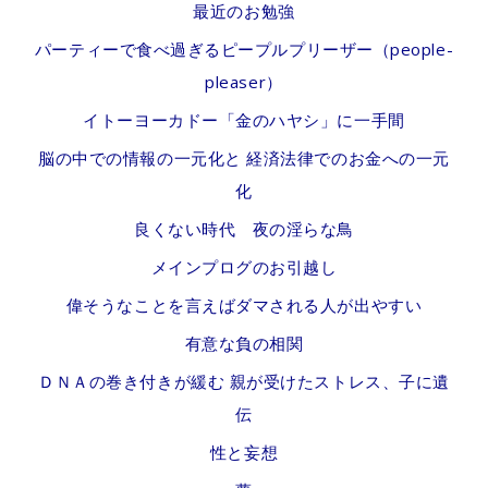
０
最近のお勉強
０
パーティーで食べ過ぎるピープルプリーザー（people-
０
pleaser）
倍
イトーヨーカドー「金のハヤシ」に一手間
脳の中での情報の一元化と 経済法律でのお金への一元
－
化
福
良くない時代 夜の淫らな鳥
島
メインプログのお引越し
第
偉そうなことを言えばダマされる人が出やすい
１
有意な負の相関
原
ＤＮＡの巻き付きが緩む 親が受けたストレス、子に遺
発
伝
性と妄想