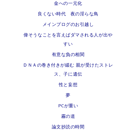
金への一元化
良くない時代 夜の淫らな鳥
メインプログのお引越し
偉そうなことを言えばダマされる人が出や
すい
有意な負の相関
ＤＮＡの巻き付きが緩む 親が受けたストレ
ス、子に遺伝
性と妄想
夢
PCが重い
霧の道
論文抄読の時間