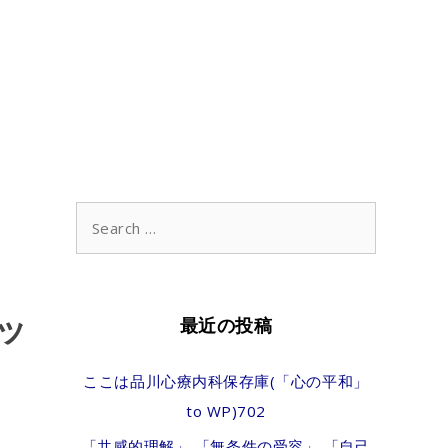
Search
for:
ッ
最近の投稿
ここは品川心療内科保存庫(「心の平和」
to WP)702
「共感的理解」 「無条件の受容」 「自己