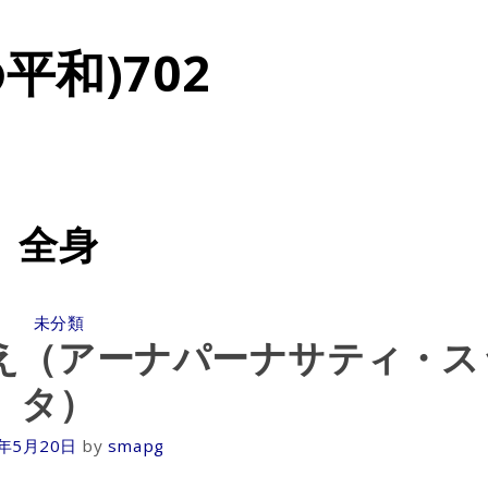
平和)702
全身
CATEGORIES
未分類
え（アーナパーナサティ・ス
タ）
1年5月20日
by
smapg