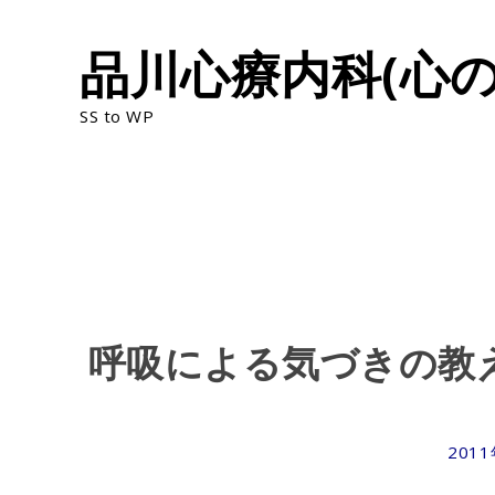
Skip
品川心療内科(心の
to
content
SS to WP
呼吸による気づきの教
201