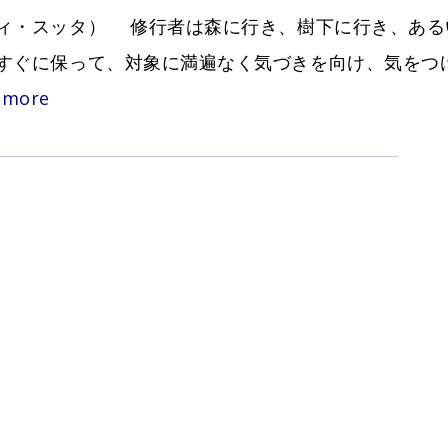
ィ・スッタ） 修行者は森に行き、樹下に行き、ある
すぐに保って、対象に満遍なく気づきを向け、気をつ
呼
 more
吸
に
よ
る
気
づ
き
の
教