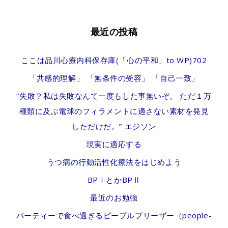
効
果･
最近の投稿
副
ここは品川心療内科保存庫(「心の平和」to WP)702
作
「共感的理解」 「無条件の受容」 「自己一致」
用
“失敗？私は失敗なんて一度もした事無いぞ。 ただ１万
種類に及ぶ電球のフィラメントに適さない素材を発見
しただけだ。” エジソン
現実に適応する
うつ病の行動活性化療法をはじめよう
BPⅠとかBPⅡ
最近のお勉強
パーティーで食べ過ぎるピープルプリーザー（people-