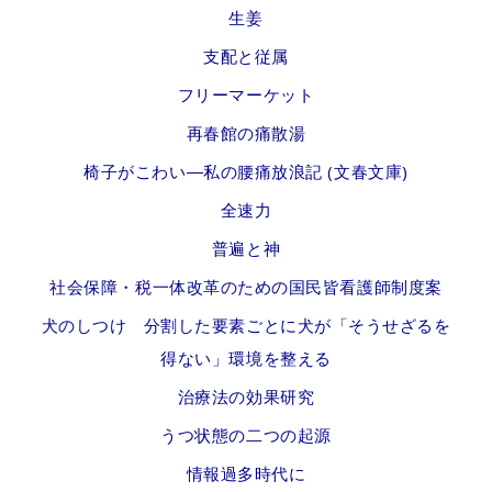
生姜
支配と従属
フリーマーケット
再春館の痛散湯
椅子がこわい―私の腰痛放浪記 (文春文庫)
全速力
普遍と神
社会保障・税一体改革のための国民皆看護師制度案
犬のしつけ 分割した要素ごとに犬が「そうせざるを
得ない」環境を整える
治療法の効果研究
うつ状態の二つの起源
情報過多時代に