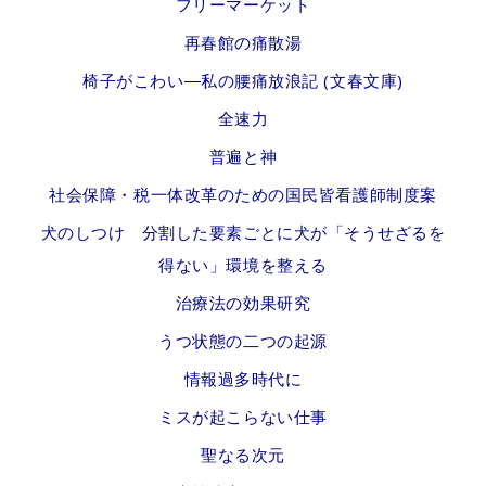
フリーマーケット
再春館の痛散湯
椅子がこわい―私の腰痛放浪記 (文春文庫)
全速力
普遍と神
社会保障・税一体改革のための国民皆看護師制度案
犬のしつけ 分割した要素ごとに犬が「そうせざるを
得ない」環境を整える
治療法の効果研究
うつ状態の二つの起源
情報過多時代に
ミスが起こらない仕事
聖なる次元