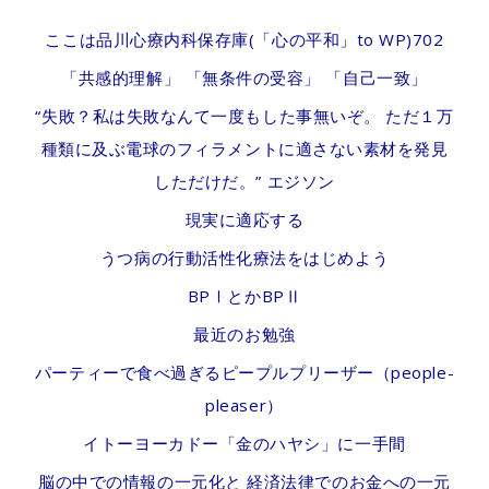
ここは品川心療内科保存庫(「心の平和」to WP)702
「共感的理解」 「無条件の受容」 「自己一致」
“失敗？私は失敗なんて一度もした事無いぞ。 ただ１万
種類に及ぶ電球のフィラメントに適さない素材を発見
しただけだ。” エジソン
現実に適応する
うつ病の行動活性化療法をはじめよう
BPⅠとかBPⅡ
最近のお勉強
パーティーで食べ過ぎるピープルプリーザー（people-
pleaser）
イトーヨーカドー「金のハヤシ」に一手間
脳の中での情報の一元化と 経済法律でのお金への一元