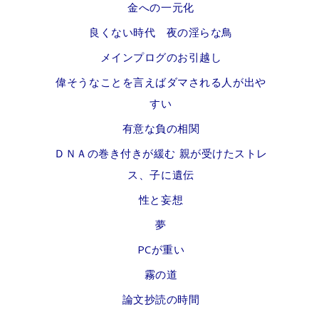
金への一元化
良くない時代 夜の淫らな鳥
メインプログのお引越し
偉そうなことを言えばダマされる人が出や
すい
有意な負の相関
ＤＮＡの巻き付きが緩む 親が受けたストレ
ス、子に遺伝
性と妄想
夢
PCが重い
霧の道
論文抄読の時間