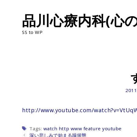
Skip
品川心療内科(心の
to
content
SS to WP
201
http://www.youtube.com/watch?v=VtUq
Tags
Tags:
watch http www feature youtube
Post
深い悲しみで始まる躁状態