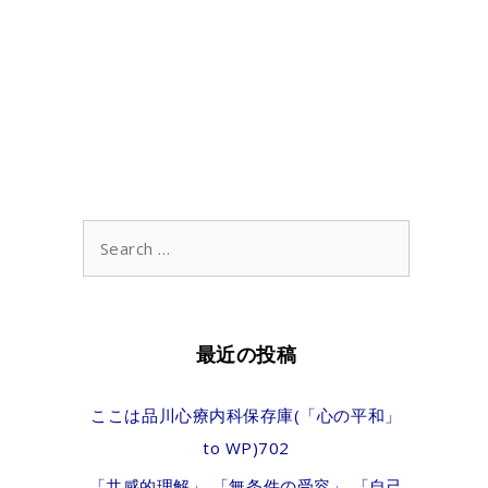
Search
for:
最近の投稿
ここは品川心療内科保存庫(「心の平和」
to WP)702
「共感的理解」 「無条件の受容」 「自己