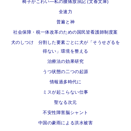
椅子がこわい―私の腰痛放浪記 (文春文庫)
全速力
普遍と神
社会保障・税一体改革のための国民皆看護師制度案
犬のしつけ 分割した要素ごとに犬が「そうせざるを
得ない」環境を整える
治療法の効果研究
うつ状態の二つの起源
情報過多時代に
ミスが起こらない仕事
聖なる次元
不安性障害脳シャント
中国の豪雨による洪水被害