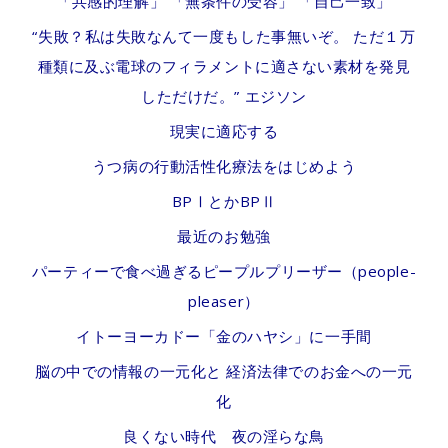
「共感的理解」 「無条件の受容」 「自己一致」
“失敗？私は失敗なんて一度もした事無いぞ。 ただ１万
種類に及ぶ電球のフィラメントに適さない素材を発見
しただけだ。” エジソン
現実に適応する
うつ病の行動活性化療法をはじめよう
BPⅠとかBPⅡ
最近のお勉強
パーティーで食べ過ぎるピープルプリーザー（people-
pleaser）
イトーヨーカドー「金のハヤシ」に一手間
脳の中での情報の一元化と 経済法律でのお金への一元
化
良くない時代 夜の淫らな鳥