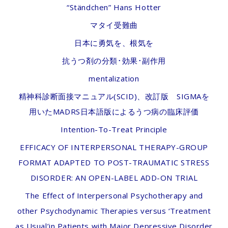
“Ständchen” Hans Hotter
マタイ受難曲
日本に勇気を、根気を
抗うつ剤の分類･効果･副作用
mentalization
精神科診断面接マニュアル(SCID)、改訂版 SIGMAを
用いたMADRS日本語版によるうつ病の臨床評価
Intention-To-Treat Principle
EFFICACY OF INTERPERSONAL THERAPY-GROUP
FORMAT ADAPTED TO POST-TRAUMATIC STRESS
DISORDER: AN OPEN-LABEL ADD-ON TRIAL
The Effect of Interpersonal Psychotherapy and
other Psychodynamic Therapies versus ‘Treatment
as Usual’in Patients with Major Depressive Disorder