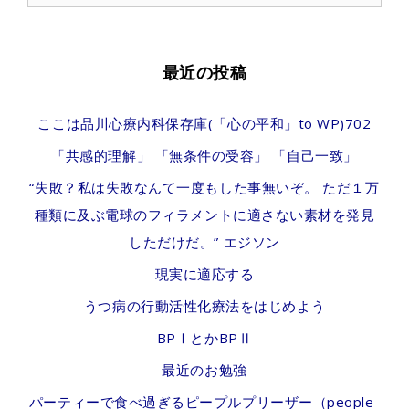
for:
最近の投稿
ここは品川心療内科保存庫(「心の平和」to WP)702
「共感的理解」 「無条件の受容」 「自己一致」
“失敗？私は失敗なんて一度もした事無いぞ。 ただ１万
種類に及ぶ電球のフィラメントに適さない素材を発見
しただけだ。” エジソン
現実に適応する
うつ病の行動活性化療法をはじめよう
BPⅠとかBPⅡ
最近のお勉強
パーティーで食べ過ぎるピープルプリーザー（people-