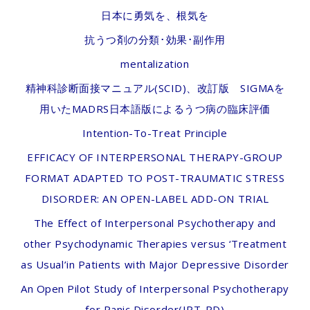
日本に勇気を、根気を
抗うつ剤の分類･効果･副作用
mentalization
精神科診断面接マニュアル(SCID)、改訂版 SIGMAを
用いたMADRS日本語版によるうつ病の臨床評価
Intention-To-Treat Principle
EFFICACY OF INTERPERSONAL THERAPY-GROUP
FORMAT ADAPTED TO POST-TRAUMATIC STRESS
DISORDER: AN OPEN-LABEL ADD-ON TRIAL
The Effect of Interpersonal Psychotherapy and
other Psychodynamic Therapies versus ‘Treatment
as Usual’in Patients with Major Depressive Disorder
An Open Pilot Study of Interpersonal Psychotherapy
for Panic Disorder(IPT-PD)