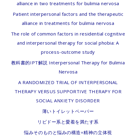
alliance in two treatments for bulimia nervosa
Patient interpersonal factors and the therapeutic
alliance in treatments for bulimia nervosa
The role of common factors in residential cognitive
and interpersonal therapy for social phobia: A
process-outcome study
教科書的IPT解説 Interpersonal Therapy for Bulimia
Nervosa
A RANDOMIZED TRIAL OF INTERPERSONAL
THERAPY VERSUS SUPPORTIVE THERAPY FOR
SOCIAL ANXIETY DISORDER
薄いトイレットペーパー
リビドー系と愛着を満たす系
悩みそのものと悩みの構造=精神の立体視