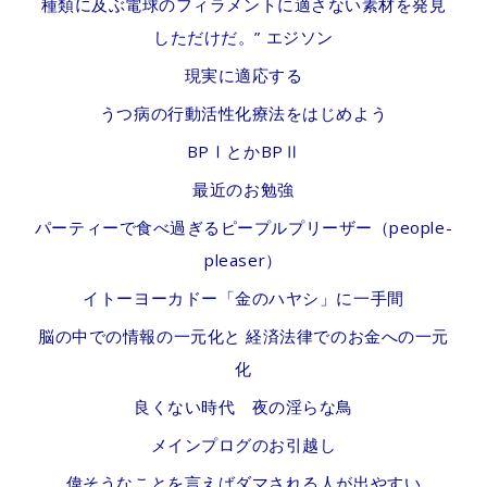
種類に及ぶ電球のフィラメントに適さない素材を発見
しただけだ。” エジソン
現実に適応する
うつ病の行動活性化療法をはじめよう
BPⅠとかBPⅡ
最近のお勉強
パーティーで食べ過ぎるピープルプリーザー（people-
pleaser）
イトーヨーカドー「金のハヤシ」に一手間
脳の中での情報の一元化と 経済法律でのお金への一元
化
良くない時代 夜の淫らな鳥
メインプログのお引越し
偉そうなことを言えばダマされる人が出やすい