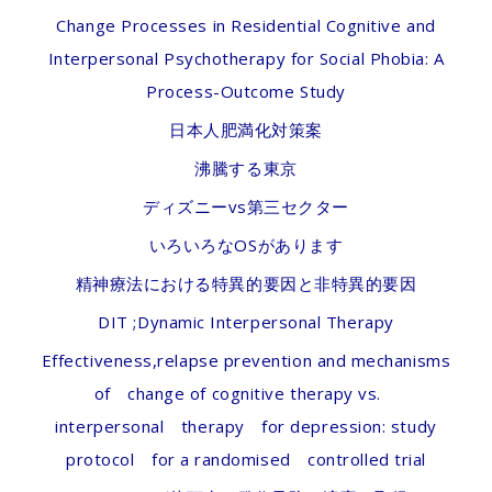
Change Processes in Residential Cognitive and
Interpersonal Psychotherapy for Social Phobia: A
Process-Outcome Study
日本人肥満化対策案
沸騰する東京
ディズニーvs第三セクター
いろいろなOSがあります
精神療法における特異的要因と非特異的要因
DIT ;Dynamic Interpersonal Therapy
Effectiveness,relapse prevention and mechanisms
of change of cognitive therapy vs.
interpersonal therapy for depression: study
protocol for a randomised controlled trial