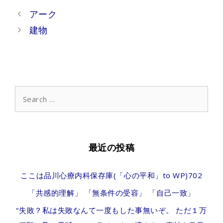
Post
アーク
navigation
建物
Search
for:
最近の投稿
ここは品川心療内科保存庫(「心の平和」to WP)702
「共感的理解」 「無条件の受容」 「自己一致」
“失敗？私は失敗なんて一度もした事無いぞ。 ただ１万