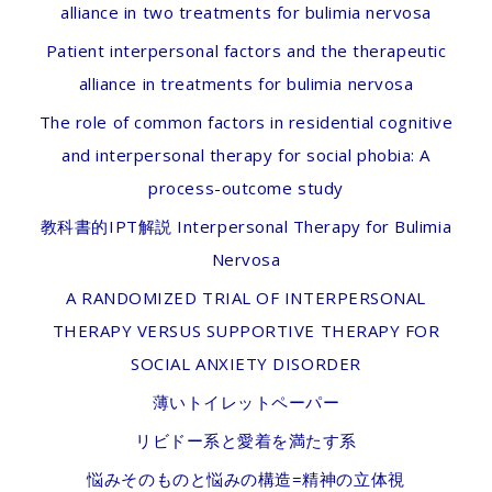
alliance in two treatments for bulimia nervosa
Patient interpersonal factors and the therapeutic
alliance in treatments for bulimia nervosa
The role of common factors in residential cognitive
and interpersonal therapy for social phobia: A
process-outcome study
教科書的IPT解説 Interpersonal Therapy for Bulimia
Nervosa
A RANDOMIZED TRIAL OF INTERPERSONAL
THERAPY VERSUS SUPPORTIVE THERAPY FOR
SOCIAL ANXIETY DISORDER
薄いトイレットペーパー
リビドー系と愛着を満たす系
悩みそのものと悩みの構造=精神の立体視