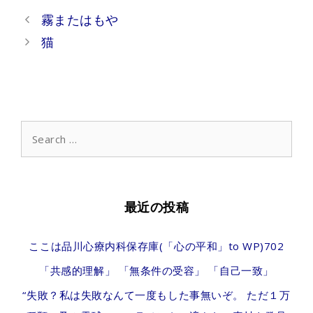
Post
霧またはもや
navigation
猫
Search
for:
最近の投稿
ここは品川心療内科保存庫(「心の平和」to WP)702
「共感的理解」 「無条件の受容」 「自己一致」
“失敗？私は失敗なんて一度もした事無いぞ。 ただ１万