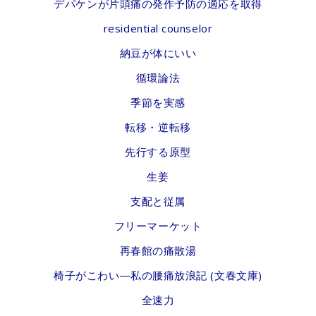
デパケンが片頭痛の発作予防の適応を取得
residential counselor
納豆が体にいい
循環論法
季節を実感
転移・逆転移
先行する原型
生姜
支配と従属
フリーマーケット
再春館の痛散湯
椅子がこわい―私の腰痛放浪記 (文春文庫)
全速力