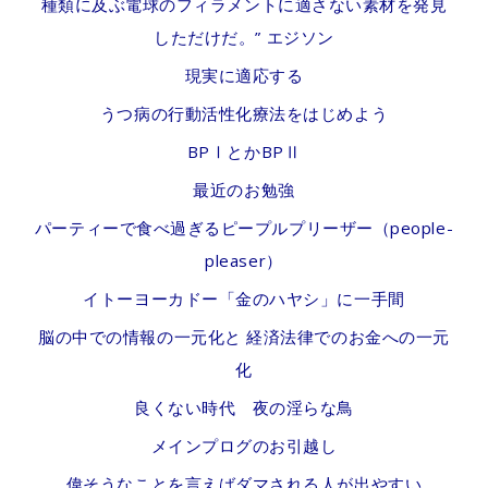
種類に及ぶ電球のフィラメントに適さない素材を発見
しただけだ。” エジソン
現実に適応する
うつ病の行動活性化療法をはじめよう
BPⅠとかBPⅡ
最近のお勉強
パーティーで食べ過ぎるピープルプリーザー（people-
pleaser）
イトーヨーカドー「金のハヤシ」に一手間
脳の中での情報の一元化と 経済法律でのお金への一元
化
良くない時代 夜の淫らな鳥
メインプログのお引越し
偉そうなことを言えばダマされる人が出やすい