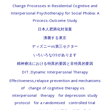
Change Processes in Residential Cognitive and
Interpersonal Psychotherapy for Social Phobia: A
Process-Outcome Study
日本人肥満化対策案
沸騰する東京
ディズニーvs第三セクター
いろいろなOSがあります
精神療法における特異的要因と非特異的要因
DIT ;Dynamic Interpersonal Therapy
Effectiveness,relapse prevention and mechanisms
of change of cognitive therapy vs.
interpersonal therapy for depression: study
protocol for a randomised controlled trial