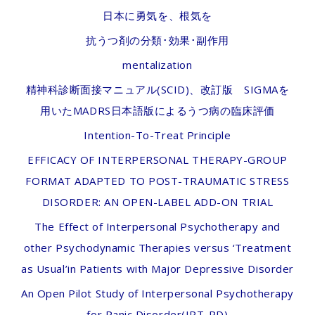
日本に勇気を、根気を
抗うつ剤の分類･効果･副作用
mentalization
精神科診断面接マニュアル(SCID)、改訂版 SIGMAを
用いたMADRS日本語版によるうつ病の臨床評価
Intention-To-Treat Principle
EFFICACY OF INTERPERSONAL THERAPY-GROUP
FORMAT ADAPTED TO POST-TRAUMATIC STRESS
DISORDER: AN OPEN-LABEL ADD-ON TRIAL
The Effect of Interpersonal Psychotherapy and
other Psychodynamic Therapies versus ‘Treatment
as Usual’in Patients with Major Depressive Disorder
An Open Pilot Study of Interpersonal Psychotherapy
for Panic Disorder(IPT-PD)