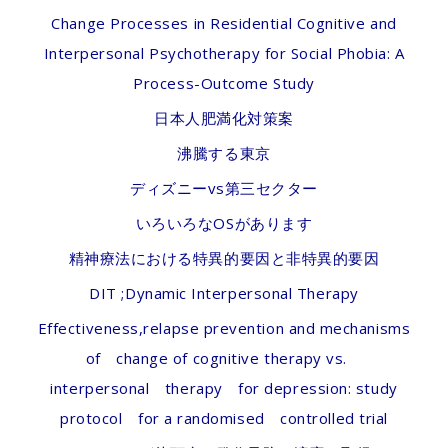
Change Processes in Residential Cognitive and
Interpersonal Psychotherapy for Social Phobia: A
Process-Outcome Study
日本人肥満化対策案
沸騰する東京
ディズニーvs第三セクター
いろいろなOSがあります
精神療法における特異的要因と非特異的要因
DIT ;Dynamic Interpersonal Therapy
Effectiveness,relapse prevention and mechanisms
of change of cognitive therapy vs.
interpersonal therapy for depression: study
protocol for a randomised controlled trial