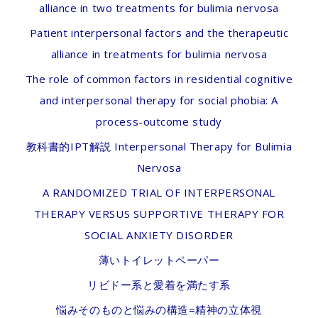
alliance in two treatments for bulimia nervosa
Patient interpersonal factors and the therapeutic
alliance in treatments for bulimia nervosa
The role of common factors in residential cognitive
and interpersonal therapy for social phobia: A
process-outcome study
教科書的IPT解説 Interpersonal Therapy for Bulimia
Nervosa
A RANDOMIZED TRIAL OF INTERPERSONAL
THERAPY VERSUS SUPPORTIVE THERAPY FOR
SOCIAL ANXIETY DISORDER
薄いトイレットペーパー
リビドー系と愛着を満たす系
悩みそのものと悩みの構造=精神の立体視