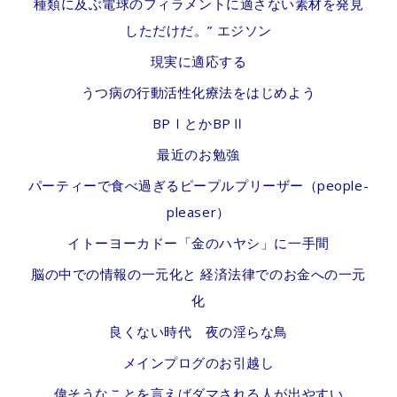
種類に及ぶ電球のフィラメントに適さない素材を発見
しただけだ。” エジソン
現実に適応する
うつ病の行動活性化療法をはじめよう
BPⅠとかBPⅡ
最近のお勉強
パーティーで食べ過ぎるピープルプリーザー（people-
pleaser）
イトーヨーカドー「金のハヤシ」に一手間
脳の中での情報の一元化と 経済法律でのお金への一元
化
良くない時代 夜の淫らな鳥
メインプログのお引越し
偉そうなことを言えばダマされる人が出やすい