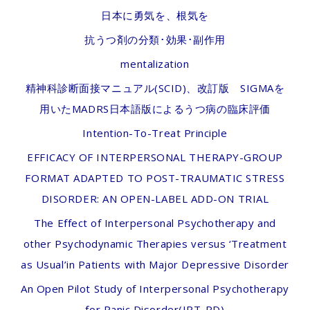
日本に勇気を、根気を
抗うつ剤の分類･効果･副作用
mentalization
精神科診断面接マニュアル(SCID)、改訂版 SIGMAを
用いたMADRS日本語版によるうつ病の臨床評価
Intention-To-Treat Principle
EFFICACY OF INTERPERSONAL THERAPY-GROUP
FORMAT ADAPTED TO POST-TRAUMATIC STRESS
DISORDER: AN OPEN-LABEL ADD-ON TRIAL
The Effect of Interpersonal Psychotherapy and
other Psychodynamic Therapies versus ‘Treatment
as Usual’in Patients with Major Depressive Disorder
An Open Pilot Study of Interpersonal Psychotherapy
for Panic Disorder(IPT-PD)