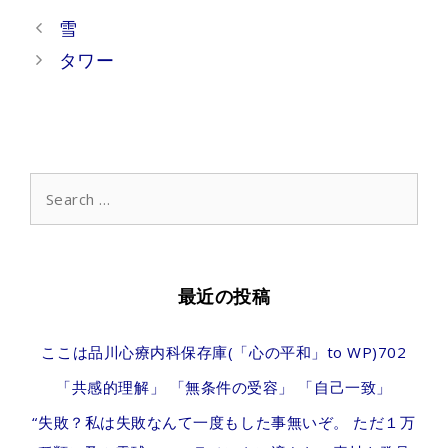
Post
雪
navigation
タワー
Search
for:
最近の投稿
ここは品川心療内科保存庫(「心の平和」to WP)702
「共感的理解」 「無条件の受容」 「自己一致」
“失敗？私は失敗なんて一度もした事無いぞ。 ただ１万