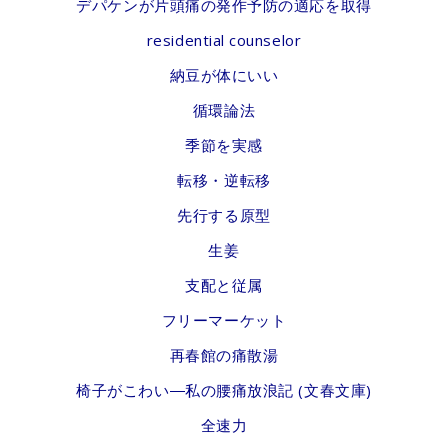
デパケンが片頭痛の発作予防の適応を取得
residential counselor
納豆が体にいい
循環論法
季節を実感
転移・逆転移
先行する原型
生姜
支配と従属
フリーマーケット
再春館の痛散湯
椅子がこわい―私の腰痛放浪記 (文春文庫)
全速力