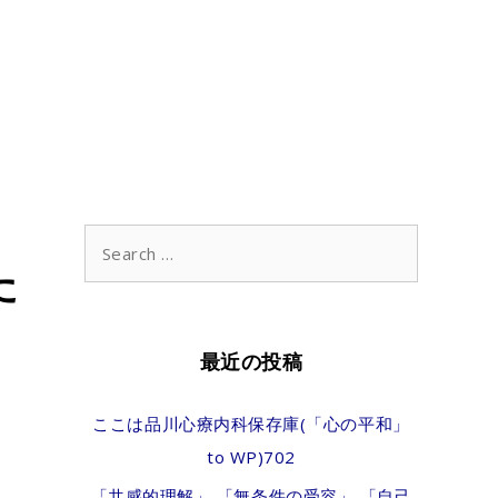
Search
た
for:
最近の投稿
ここは品川心療内科保存庫(「心の平和」
to WP)702
「共感的理解」 「無条件の受容」 「自己