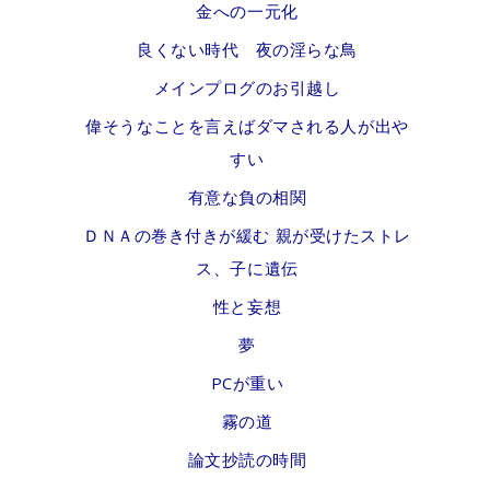
金への一元化
良くない時代 夜の淫らな鳥
メインプログのお引越し
偉そうなことを言えばダマされる人が出や
すい
有意な負の相関
ＤＮＡの巻き付きが緩む 親が受けたストレ
ス、子に遺伝
性と妄想
夢
PCが重い
霧の道
論文抄読の時間