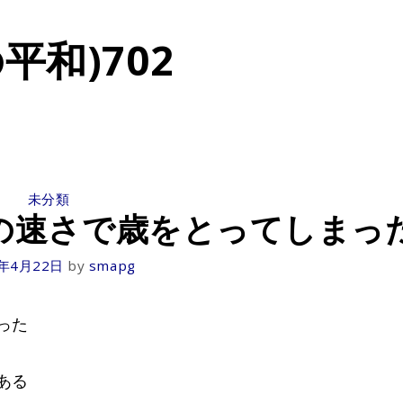
平和)702
CATEGORIES
未分類
の速さで歳をとってしまっ
1年4月22日
by
smapg
った
ある