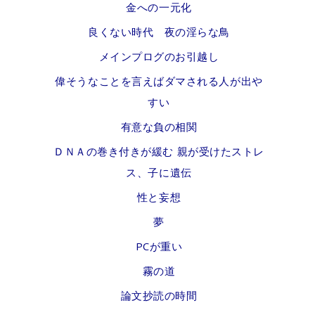
金への一元化
良くない時代 夜の淫らな鳥
メインプログのお引越し
偉そうなことを言えばダマされる人が出や
すい
有意な負の相関
ＤＮＡの巻き付きが緩む 親が受けたストレ
ス、子に遺伝
性と妄想
夢
PCが重い
霧の道
論文抄読の時間