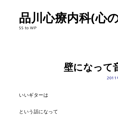
Skip
品川心療内科(心の
to
content
SS to WP
壁になって
201
いいギターは
という話になって