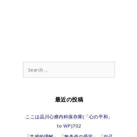
Search
for:
最近の投稿
ここは品川心療内科保存庫(「心の平和」
to WP)702
「共感的理解」 「無条件の受容」 「自己