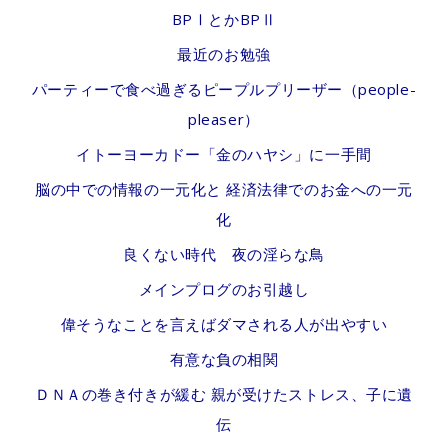
ス
BPⅠとかBPⅡ
ト
最近のお勉強
パーティーで食べ過ぎるピープルプリーザー（people-
pleaser）
イトーヨーカドー「金のハヤシ」に一手間
脳の中での情報の一元化と 経済法律でのお金への一元
化
良くない時代 夜の淫らな鳥
メインプログのお引越し
偉そうなことを言えばダマされる人が出やすい
有意な負の相関
ＤＮＡの巻き付きが緩む 親が受けたストレス、子に遺
伝