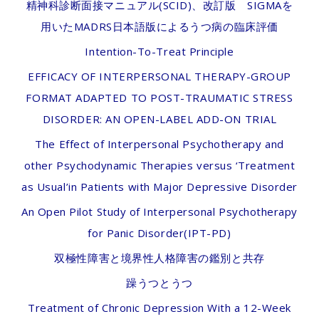
精神科診断面接マニュアル(SCID)、改訂版 SIGMAを
用いたMADRS日本語版によるうつ病の臨床評価
Intention-To-Treat Principle
EFFICACY OF INTERPERSONAL THERAPY-GROUP
FORMAT ADAPTED TO POST-TRAUMATIC STRESS
DISORDER: AN OPEN-LABEL ADD-ON TRIAL
The Effect of Interpersonal Psychotherapy and
other Psychodynamic Therapies versus ‘Treatment
as Usual’in Patients with Major Depressive Disorder
An Open Pilot Study of Interpersonal Psychotherapy
for Panic Disorder(IPT-PD)
双極性障害と境界性人格障害の鑑別と共存
躁うつとうつ
Treatment of Chronic Depression With a 12-Week