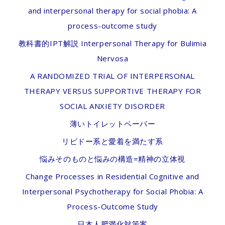
and interpersonal therapy for social phobia: A
process-outcome study
教科書的IPT解説 Interpersonal Therapy for Bulimia
Nervosa
A RANDOMIZED TRIAL OF INTERPERSONAL
THERAPY VERSUS SUPPORTIVE THERAPY FOR
SOCIAL ANXIETY DISORDER
薄いトイレットペーパー
リビドー系と愛着を満たす系
悩みそのものと悩みの構造=精神の立体視
Change Processes in Residential Cognitive and
Interpersonal Psychotherapy for Social Phobia: A
Process-Outcome Study
日本人肥満化対策案