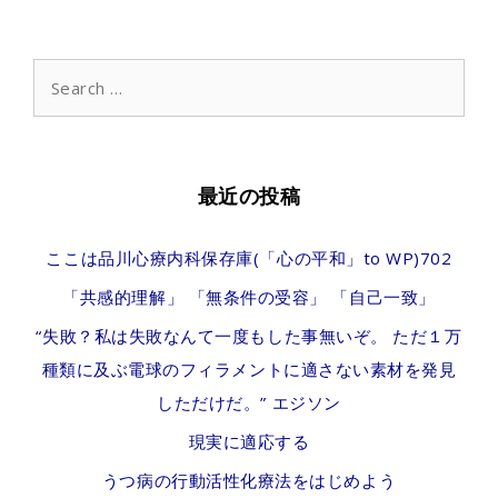
殺
率、
Search
for:
１
６
年
最近の投稿
連
ここは品川心療内科保存庫(「心の平和」to WP)702
続
「共感的理解」 「無条件の受容」 「自己一致」
の
“失敗？私は失敗なんて一度もした事無いぞ。 ただ１万
全
種類に及ぶ電球のフィラメントに適さない素材を発見
国
しただけだ。” エジソン
ワ
現実に適応する
ー
うつ病の行動活性化療法をはじめよう