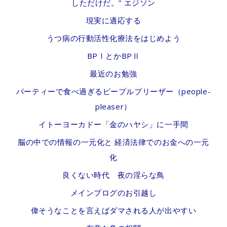
しただけだ。” エジソン
現実に適応する
うつ病の行動活性化療法をはじめよう
BPⅠとかBPⅡ
最近のお勉強
パーティーで食べ過ぎるピープルプリーザー（people-
pleaser）
イトーヨーカドー「金のハヤシ」に一手間
脳の中での情報の一元化と 経済法律でのお金への一元
化
良くない時代 夜の淫らな鳥
メインプログのお引越し
偉そうなことを言えばダマされる人が出やすい