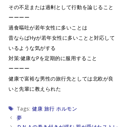
その不足または過剰として行動を論じること
ーーーー
過食嘔吐が若年女性に多いことは
昔ならばHyが若年女性に多いことと対応して
いるような気がする
対策:健康なPを定期的に服用すること
ーーーー
健康で富裕な男性の旅行先としては北欧が良
いと先輩に教えられた
Tags
Tags:
健康 旅行 ホルモン
Post
夢
navigation
ＤＮＡの巻き付きが緩む 親が受けたストレ