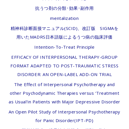
抗うつ剤の分類･効果･副作用
mentalization
精神科診断面接マニュアル(SCID)、改訂版 SIGMAを
用いたMADRS日本語版によるうつ病の臨床評価
Intention-To-Treat Principle
EFFICACY OF INTERPERSONAL THERAPY-GROUP
FORMAT ADAPTED TO POST-TRAUMATIC STRESS
DISORDER: AN OPEN-LABEL ADD-ON TRIAL
The Effect of Interpersonal Psychotherapy and
other Psychodynamic Therapies versus ‘Treatment
as Usual’in Patients with Major Depressive Disorder
An Open Pilot Study of Interpersonal Psychotherapy
for Panic Disorder(IPT-PD)