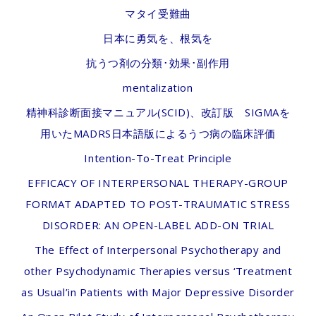
マタイ受難曲
日本に勇気を、根気を
抗うつ剤の分類･効果･副作用
mentalization
精神科診断面接マニュアル(SCID)、改訂版 SIGMAを
用いたMADRS日本語版によるうつ病の臨床評価
Intention-To-Treat Principle
EFFICACY OF INTERPERSONAL THERAPY-GROUP
FORMAT ADAPTED TO POST-TRAUMATIC STRESS
DISORDER: AN OPEN-LABEL ADD-ON TRIAL
The Effect of Interpersonal Psychotherapy and
other Psychodynamic Therapies versus ‘Treatment
as Usual’in Patients with Major Depressive Disorder