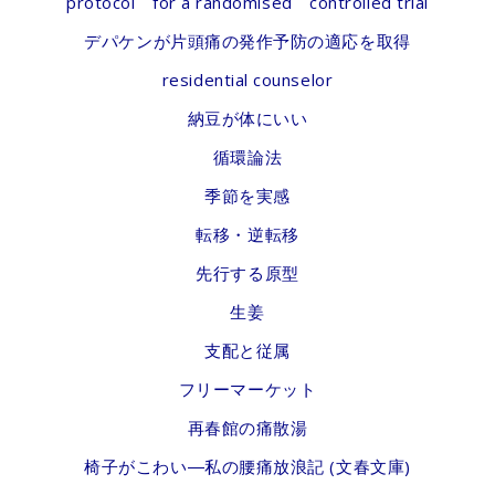
protocol for a randomised controlled trial
デパケンが片頭痛の発作予防の適応を取得
residential counselor
納豆が体にいい
循環論法
季節を実感
転移・逆転移
先行する原型
生姜
支配と従属
フリーマーケット
再春館の痛散湯
椅子がこわい―私の腰痛放浪記 (文春文庫)