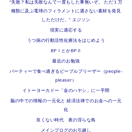
“失敗？私は失敗なんて一度もした事無いぞ。 ただ１万
種類に及ぶ電球のフィラメントに適さない素材を発見
しただけだ。” エジソン
現実に適応する
うつ病の行動活性化療法をはじめよう
BPⅠとかBPⅡ
最近のお勉強
パーティーで食べ過ぎるピープルプリーザー（people-
pleaser）
イトーヨーカドー「金のハヤシ」に一手間
脳の中での情報の一元化と 経済法律でのお金への一元
化
良くない時代 夜の淫らな鳥
メインプログのお引越し